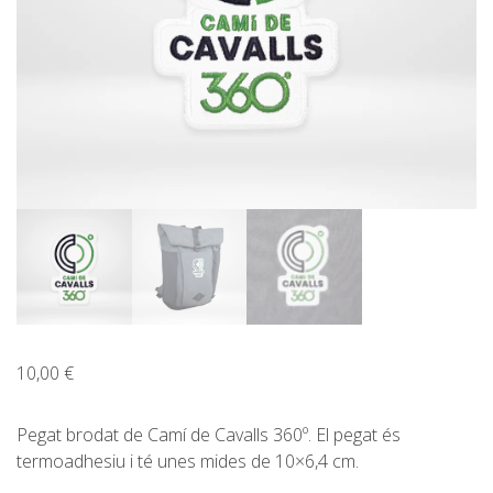
CATALÀ
ESPAÑOL
ENGLISH
10,00
€
Pegat brodat de Camí de Cavalls 360º. El pegat és
termoadhesiu i té unes mides de 10×6,4 cm.