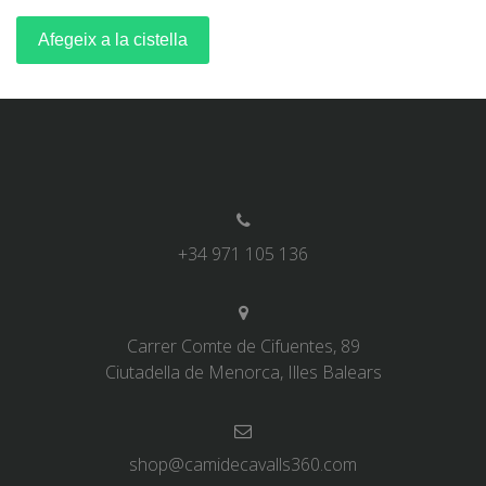
Afegeix a la cistella
+34 971 105 136
Carrer Comte de Cifuentes, 89
Ciutadella de Menorca, Illes Balears
shop@camidecavalls360.com